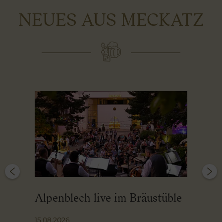
NEUES AUS MECKATZ
Alpenblech live im Bräustüble
A
15.08.2026
0