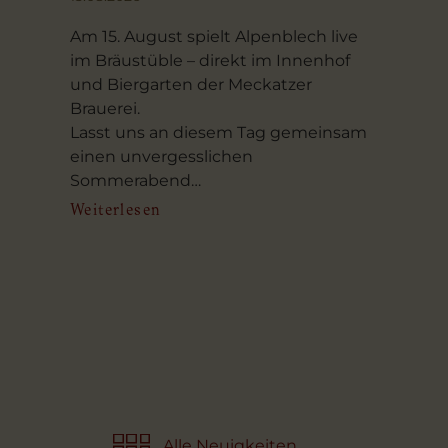
Am 15. August spielt Alpenblech live
V
im Bräustüble – direkt im Innenhof
M
und Biergarten der Meckatzer
A
Brauerei.
f
n
Lasst uns an diesem Tag gemeinsam
E
s
einen unvergesslichen
Sommerabend…
Weiterlesen
W
Alle Neuigkeiten