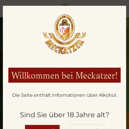
Willkommen bei Meckatzer!
ZEIT FÜR
Die Seite enthält Informationen über Alkohol.
WAS GUTES.
Sind Sie über 18 Jahre alt?
WAS UNS ANTREIBT