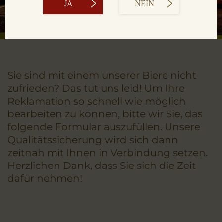
JA
NEIN
Sie sind mit einem unserer Biere nicht
zufrieden? Das tut uns leid! Um Ihre
Reklamation so schnell wie möglich
bearbeiten zu können, bitte wir Sie, das
folgende Formular auszufüllen. Unsere
Qualitätssicherung wird sich dann
zeitnah mit Ihnen in Verbindung setzen.
Herzlichen Dank, dass Sie sich die Zeit
dafür nehmen!