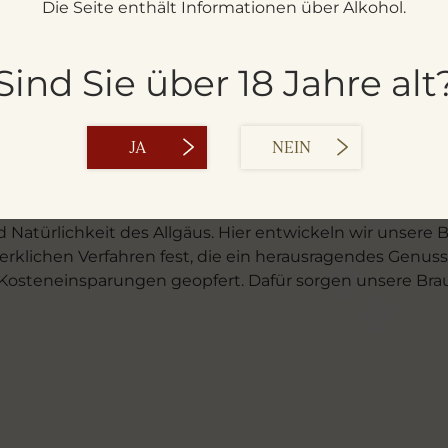
Die Seite enthält Informationen über Alkohol.
Sind Sie über 18 Jahre alt
zen können, wenn wir auch weiterhin als unabhängiges
er Freiheit verfolgen können. Deshalb leisten wir über
ge Rohstoffe, kurze Produktionszeiten, austauschbare P
JA
NEIN
ngeboten führen. Wir kämpfen gegen die Ökonomisieru
 Natürlichkeit des Allgäus. Hier entwickeln wir unsere
klichen Verfahren fest, die ein herausragendes Genussm
osteneinsparungen geopfert. Dafür sorgen unsere Braut