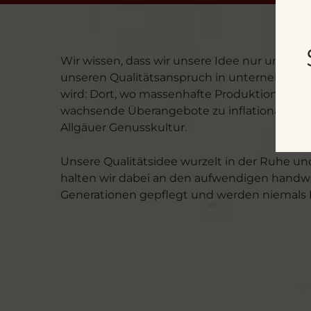
Wir wissen, dass wir unsere Idee nur umset
unseren Qualitätsanspruch in unternehmerisch
wird: Dort, wo massenhafte Produktion, billi
wachsende Überangebote zu inflationären A
Allgäuer Genusskultur.
Unsere Qualitätsidee wurzelt in der Ruhe und
halten wir dabei an den aufwendigen handwer
Generationen gepflegt und werden niemals K