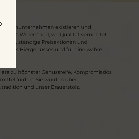
?
 Familienunternehmen existieren und
all dort Widerstand, wo Qualität vernichtet
rodukte, ständige Preisaktionen und
ng des Biergenusses und für eine wahre
 Biere zu höchster Genussreife. Kompromisslos
ittel fordert. Sie wurden über
radition und unser Brauerstolz.