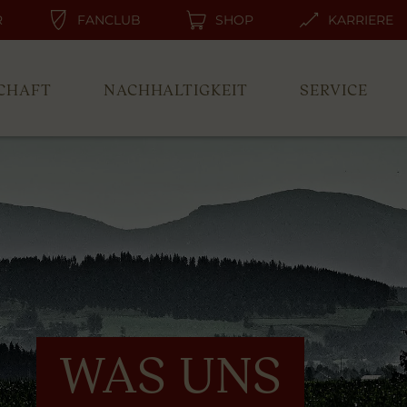
R
FANCLUB
SHOP
KARRIERE
CHAFT
NACHHALTIGKEIT
SERVICE
WAS UNS