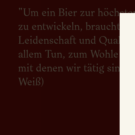
"Um ein Bier zur höchste
zu entwickeln, braucht es 
Leidenschaft und Qualität
allem Tun, zum Wohle alle
mit denen wir tätig sind.'
Weiß)