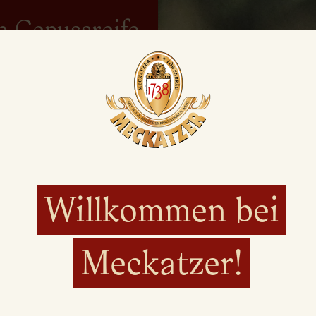
n Genussreife
Sorgfalt,
: 'Qualität in
r für die und
" (Michael
Willkommen bei
Meckatzer!