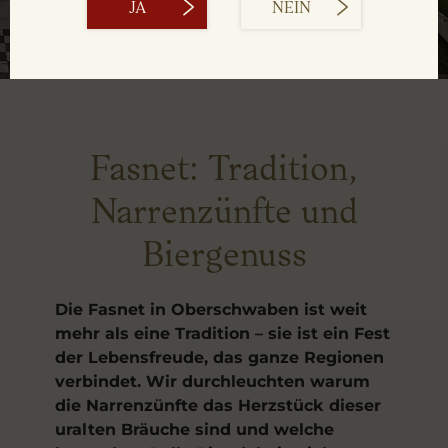
JA
NEIN
Fasnet: Tradition,
Narrenzünfte und
Biergenuss
Die Fasnet in Oberschwaben ist weit
mehr als eine Tradition – sie ist ein Fest
der Lebensfreude, das ganze Regionen
verbindet. Wir durchleuchten warum
die Narrenzünfte das Herzstück dieser
uralten Bräuche sind und welche