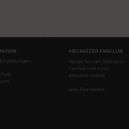
MATION
MECKATZER FANCLUB
Einstellungen
Werde Teil vom Meckatzer
Fanclub und nutze
chutz
exklusive Vorteile.
ssum
Jetzt Fan werden
e