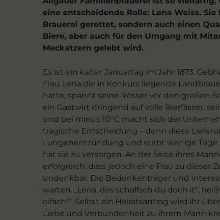
Allgäuer Familienbrauerei ist so vielfältig,
eine entscheidende Rolle: Lena Weiss. Sie
Brauerei gerettet, sondern auch einen Qual
Biere, aber auch für den Umgang mit Mita
Meckatzern gelebt wird.
Es ist ein kalter Januartag im Jahr 1873. Ge
Frau Lena die in Konkurs liegende Landbraue
hatte, spannt seine Rösser vor den großen Sc
ein Gastwirt dringend auf volle Bierfässer, s
und bei minus 10°C macht sich der Untern
tragische Entscheidung – denn diese Lieferun
Lungenentzündung und stirbt wenige Tage sp
hat sie zu versorgen. An der Seite ihres Man
erfolgreich; dass jedoch eine Frau zu dieser
undenkbar. Die Bedenkenträger und Interess
warten. „Lena, des schaffsch du doch it“, he
oifach!“. Selbst ein Heiratsantrag wird ihr üb
Liebe und Verbundenheit zu ihrem Mann kremp