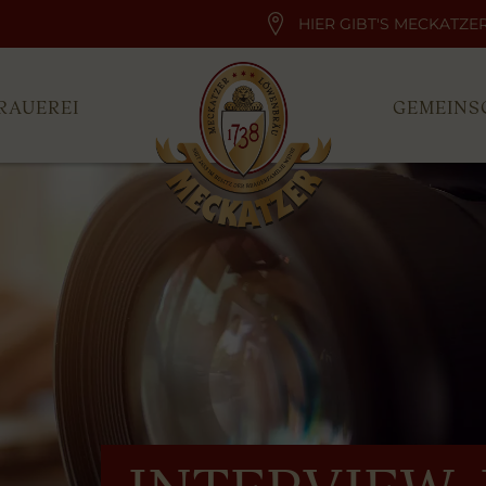
HIER GIBT'S MECKATZE
RAUEREI
GEMEINS