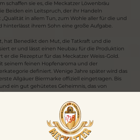
m schaffen sie es, die Meckatzer Löwenbräu
ie Beiden ein Leitspruch, der ihr Handeln
„Qualität in allem Tun, zum Wohle aller für die und
nd hinterlässt ihrem Sohn eine große Aufgabe.
t, hat Benedikt den Mut, die Tatkraft und die
siert er und lässt einen Neubau für die Produktion
iert er die Rezeptur für das Meckatzer Weiss-Gold.
 mit seinem feinen Hopfenaroma und der
kategorie definiert. Wenige Jahre später wird das
ste Allgäuer Biermarke offiziell eingetragen. Bis
i und ein gut gehütetes Geheimnis, das von
d.
 der darauffolgenden Jahre und das Weiss-Gold wird
beliebtesten Biermarke des Allgäus, es wird als
ch wächst die Bierfamilie im wahrsten Sinne des
 Biersorten, wie das Helle, das Ur-Weizen oder
schiedene Sorten sind es mittlerweile, darunter