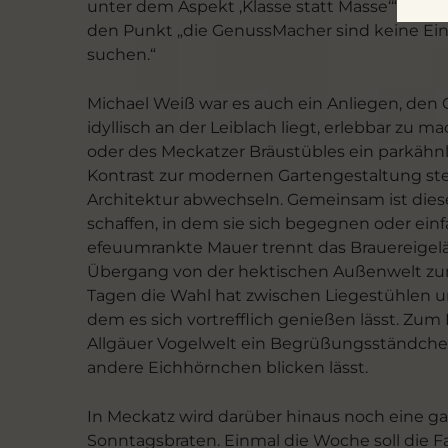
unter dem Aspekt ‚Klasse statt Masse‘“, bring
den Punkt „die GenussMacher sind keine Eint
suchen.“
Michael Weiß war es auch ein Anliegen, den 
idyllisch an der Leiblach liegt, erlebbar zu
oder des Meckatzer Bräustübles ein parkähnl
Kontrast zur modernen Gartengestaltung steh
Architektur abwechseln. Gemeinsam ist die
schaffen, in dem sie sich begegnen oder ei
efeuumrankte Mauer trennt das Brauereigelä
Übergang von der hektischen Außenwelt zum
Tagen die Wahl hat zwischen Liegestühlen 
dem es sich vortrefflich genießen lässt. Zu
Allgäuer Vogelwelt ein Begrüßungsständche
andere Eichhörnchen blicken lässt.
In Meckatz wird darüber hinaus noch eine ga
Sonntagsbraten. Einmal die Woche soll die 