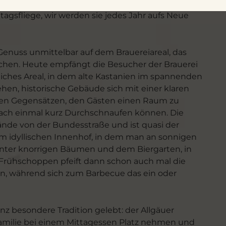
t Michael Weiß seine Gründe für die Initiative auf
agsfliege, wir werden sie jedes Jahr aufs Neue
Genuss unmittelbar auf dem Brauereiareal, das
 machen. Heute empfängt die Besucher der Brauerei
iches Areal, in dem alte Kastanien im spannenden
en, historische Gebäude sich mit einer klaren
sen Gegensätzen, den Gästen einen Raum zu
nfach einmal kurz Durchschnaufen können. Die
nde von der Bundesstraße und ist quasi der
 idyllischen Innenhof, in dem man an sonnigen
unter knorrigen Bäumen und dem Biergarten, in
m Frühschoppen pfeift dann schon auch mal die
n, während sich zum Barbecue das ein oder
nz besondere Tradition gelebt: der Allgäuer
Familie bei einem Mittagessen Platz nehmen und