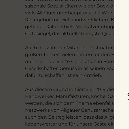
saisonale Spezialitäten wie der Bock, das Zw
viele Allgäuer überhaupt erst die Weihnacht
Reifegebot mit viel handwerklichem Können 
gebraut. Dafür erhielt Meckatzer übrigens al
Gütesiegel, das aktuell strengste Qualitätssi
Auch die Zahl der Mitarbeiter ist natürlich 
großen Teil seit vielen Jahren für den Erfolg
nunmehr die vierte Generation in Form von
Gesellschafter. Genuss in all seinen Facette
dafür zu schaffen, ist sein Antrieb.
Aus diesem Grund initiierte er 2019 die „Allg
Handwerker, Manufakturen, Köche, Gastwirt
werden, die sich dem Thema ebenfalls versc
Netzwerks von Allgäuer GenussMachern, die s
auch den Beitrag leisten, dass das Allgäu fü
liebenswerter und für unsere Gäste eine imme