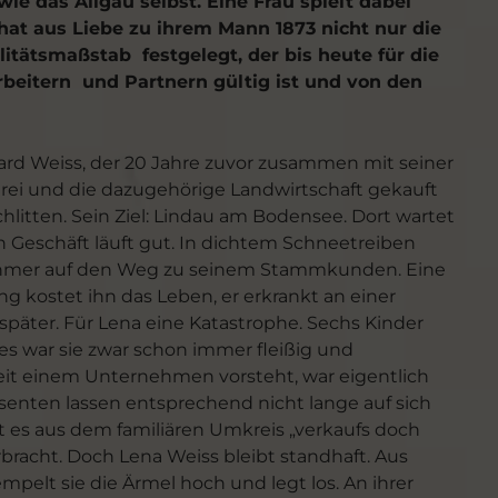
 wie das Allgäu selbst. Eine Frau spielt dabei
 hat aus Liebe zu ihrem Mann 1873 nicht nur die
itätsmaßstab festgelegt, der bis heute für die
rbeitern und Partnern gültig ist und von den
bhard Weiss, der 20 Jahre zuvor zusammen mit seiner
rei und die dazugehörige Landwirtschaft gekauft
hlitten. Sein Ziel: Lindau am Bodensee. Dort wartet
ein Geschäft läuft gut. In dichtem Schneetreiben
ehmer auf den Weg zu seinem Stammkunden. Eine
g kostet ihn das Leben, er erkrankt an einer
äter. Für Lena eine Katastrophe. Sechs Kinder
nes war sie zwar schon immer fleißig und
 Zeit einem Unternehmen vorsteht, war eigentlich
enten lassen entsprechend nicht lange auf sich
ißt es aus dem familiären Umkreis „verkaufs doch
erbracht. Doch Lena Weiss bleibt standhaft. Aus
elt sie die Ärmel hoch und legt los. An ihrer