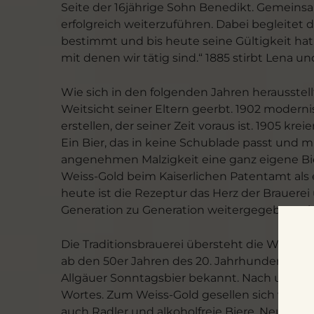
Seite der 16jährige Sohn Benedikt. Gemeinsa
erfolgreich weiterzuführen. Dabei begleitet d
bestimmt und bis heute seine Gültigkeit hat: 
mit denen wir tätig sind.“ 1885 stirbt Lena u
Wie sich in den folgenden Jahren herausstell
Weitsicht seiner Eltern geerbt. 1902 moderni
erstellen, der seiner Zeit voraus ist. 1905 kre
Ein Bier, das in keine Schublade passt und
angenehmen Malzigkeit eine ganz eigene Bier
Weiss-Gold beim Kaiserlichen Patentamt als er
heute ist die Rezeptur das Herz der Brauere
Generation zu Generation weitergegeben wir
Die Traditionsbrauerei übersteht die Wirren
ab den 50er Jahren des 20. Jahrhunderts zur 
Allgäuer Sonntagsbier bekannt. Nach und na
Wortes. Zum Weiss-Gold gesellen sich weitere
auch Radler und alkoholfreie Biere. Neun ver