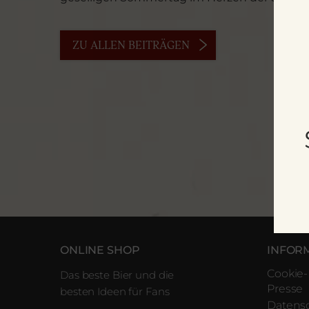
ZU ALLEN BEITRÄGEN
ONLINE SHOP
INFOR
Cookie-
Das beste Bier und die
Presse
besten Ideen für Fans
Datens