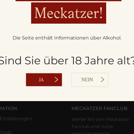
Meckatzer!
Die Seite enthält Informationen über Alkohol.
Sind Sie über 18 Jahre alt
JA
NEIN
MATION
MECKATZER FANCLUB
Einstellungen
Werde Teil vom Meckatzer
Fanclub und nutze
chutz
exklusive Vorteile.