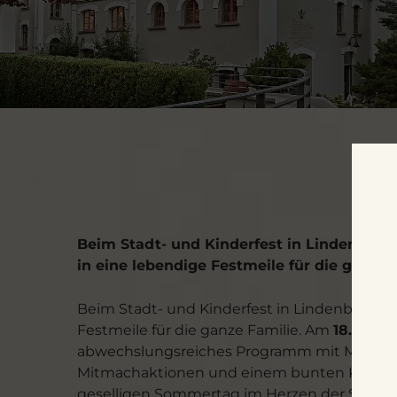
Beim Stadt- und Kinderfest in Lindenberg 
in eine lebendige Festmeile für die ganze 
Beim Stadt- und Kinderfest in Lindenberg ve
Festmeile für die ganze Familie. Am
18. Juli 
abwechslungsreiches Programm mit Musik, U
Mitmachaktionen und einem bunten Kinderp
geselligen Sommertag im Herzen der Stadt.