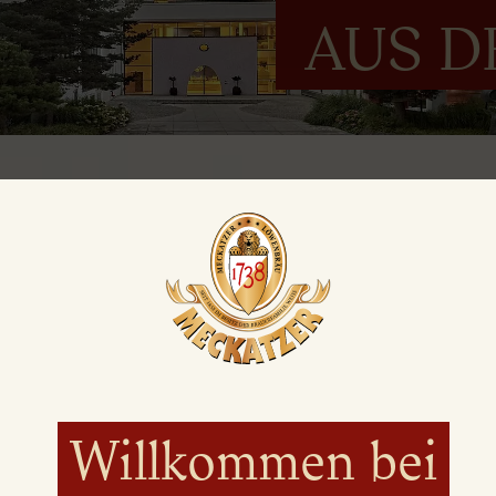
AUS D
Stadtfest Lindenberg
am 18. Juli 2026 verwandelt sich die Innenstadt
Familie.
rwandelt sich die Innenstadt in eine lebendige
2026
erwartet die Besucherinnen und Besucher ein
nterhaltung, kulinarischen Angeboten,
Willkommen bei
rogramm – beste Voraussetzungen für einen