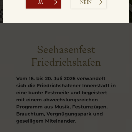
JA
NEIN
Seehasenfest
Friedrichshafen
Vom 16. bis 20. Juli 2026 verwandelt
sich die Friedrichshafener Innenstadt in
eine bunte Festmeile und begeistert
mit einem abwechslungsreichen
Programm aus Musik, Festumzügen,
Brauchtum, Vergnügungspark und
geselligem Miteinander.