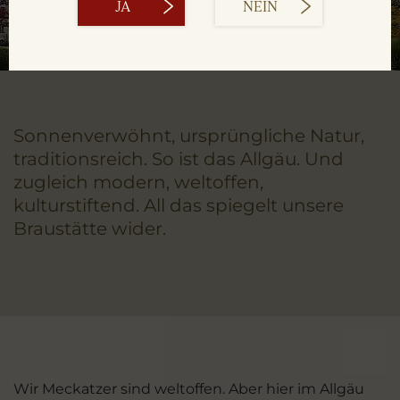
JA
NEIN
Sonnenverwöhnt, ursprüngliche Natur,
traditionsreich. So ist das Allgäu. Und
zugleich modern, weltoffen,
kulturstiftend. All das spiegelt unsere
Braustätte wider.
Wir Meckatzer sind weltoffen. Aber hier im Allgäu