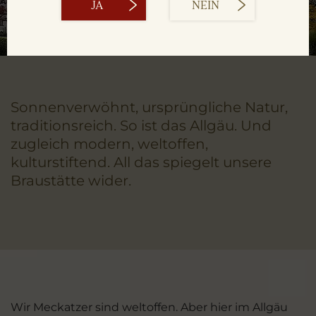
JA
NEIN
Sonnenverwöhnt, ursprüngliche Natur,
traditionsreich. So ist das Allgäu. Und
zugleich modern, weltoffen,
kulturstiftend. All das spiegelt unsere
Braustätte wider.
Wir Meckatzer sind weltoffen. Aber hier im Allgäu