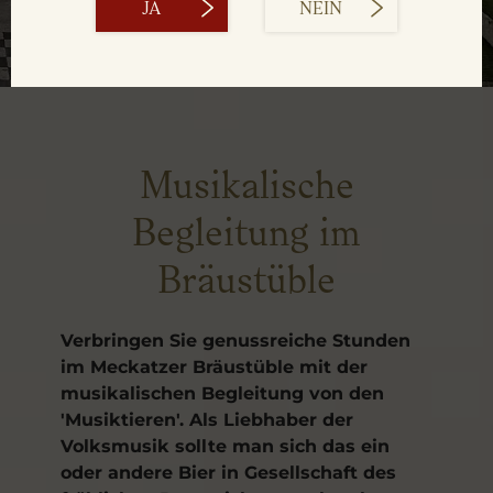
JA
NEIN
Musikalische
Begleitung im
Bräustüble
Verbringen Sie genussreiche Stunden
im Meckatzer Bräustüble mit der
musikalischen Begleitung von den
'Musiktieren'. Als Liebhaber der
Volksmusik sollte man sich das ein
oder andere Bier in Gesellschaft des