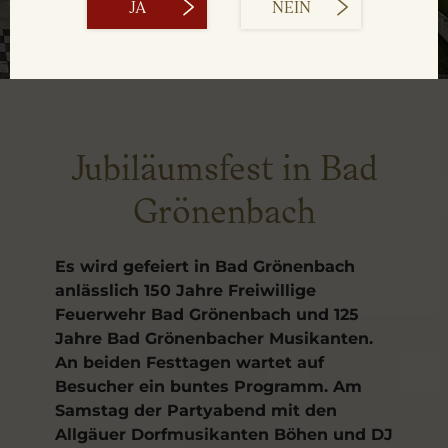
JA
NEIN
Jubiläumsfest in Bad
Grönenbach
Es wird gefeiert in Bad Grönenbach
anlässlich 150 Jahre Freiwillige
Feuerwehr Bad Grönenbach und 125
Jahre Bad Grönenbacher Musikanten.
An beiden Festtagen wartet auf
Besucher ein buntes Programm. Am
Samstag der Partyabend mit den
Allgäuer Dorfmusikanten Böhen und DJ