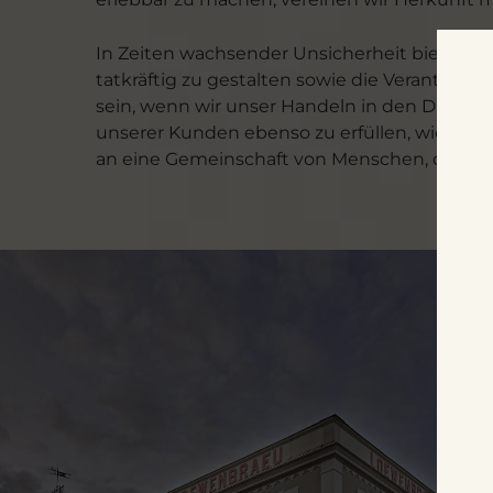
In Zeiten wachsender Unsicherheit bieten uns
tatkräftig zu gestalten sowie die Verantwo
sein, wenn wir unser Handeln in den Dienst j
unserer Kunden ebenso zu erfüllen, wie das P
an eine Gemeinschaft von Menschen, die diese