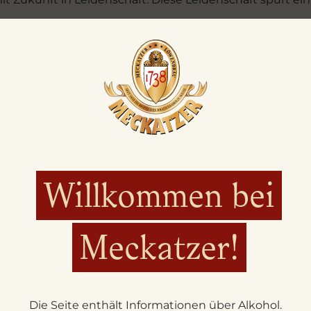
 nur zeitlos gültige Werte Orientierung: die Treue zu si
rtung für das eigene Handeln gegenüber Mensch und Umwe
ener Gemeinschaft stellen, durch die und für die wir ex
otenzial unserer Mitarbeitenden und Arbeitspartner zu e
 Ziele partnerschaftlich erreicht.
Willkommen bei
Meckatzer!
Die Seite enthält Informationen über Alkohol.