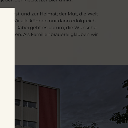
ch selbst und zur Heimat; der Mut, die Welt
lt. Wir alle können nur dann erfolgreich
istieren. Dabei geht es darum, die Wünsche
ntfalten. Als Familienbrauerei glauben wir