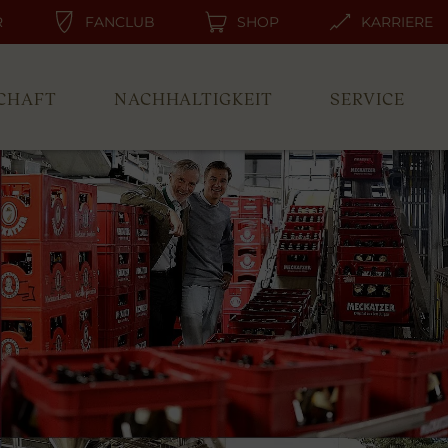
R
FANCLUB
SHOP
KARRIERE
CHAFT
NACHHALTIGKEIT
SERVICE