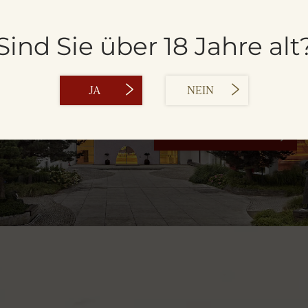
Sind Sie über 18 Jahre alt
DIE BRAUER
KULISSEN
JA
NEIN
JETZT ENTDECKEN!