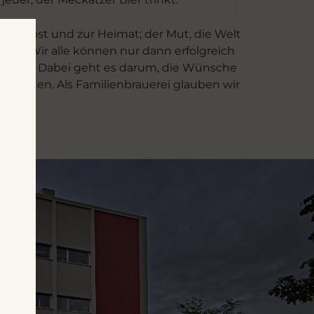
ch selbst und zur Heimat; der Mut, die Welt
lt. Wir alle können nur dann erfolgreich
istieren. Dabei geht es darum, die Wünsche
ntfalten. Als Familienbrauerei glauben wir