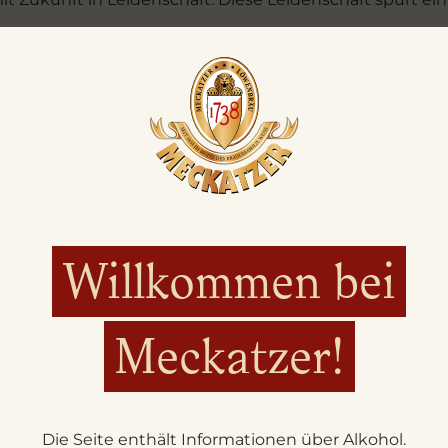
 nur zeitlos gültige Werte Orientierung: die Treue zu si
rtung für das eigene Handeln gegenüber Mensch und Umwe
ener Gemeinschaft stellen, durch die und für die wir ex
otenzial unserer Mitarbeitenden und Arbeitspartner zu e
 Ziele partnerschaftlich erreicht.
Willkommen bei
Meckatzer!
Die Seite enthält Informationen über Alkohol.