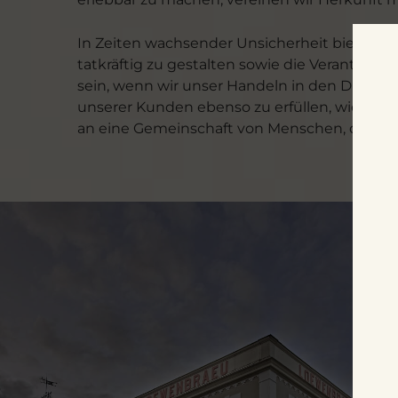
In Zeiten wachsender Unsicherheit bieten uns
tatkräftig zu gestalten sowie die Verantwo
sein, wenn wir unser Handeln in den Dienst j
unserer Kunden ebenso zu erfüllen, wie das P
an eine Gemeinschaft von Menschen, die diese