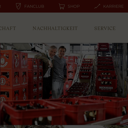
R
FANCLUB
SHOP
KARRIERE
CHAFT
NACHHALTIGKEIT
SERVICE