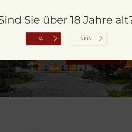
Sind Sie über 18 Jahre alt
DIE BRAUER
KULISSEN
JA
NEIN
JETZT ENTDECKEN!