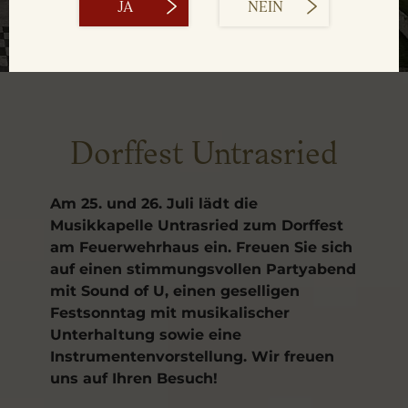
JA
NEIN
Dorffest Untrasried
Am 25. und 26. Juli lädt die
Musikkapelle Untrasried zum Dorffest
am Feuerwehrhaus ein. Freuen Sie sich
auf einen stimmungsvollen Partyabend
mit Sound of U, einen geselligen
Festsonntag mit musikalischer
Unterhaltung sowie eine
Instrumentenvorstellung. Wir freuen
uns auf Ihren Besuch!