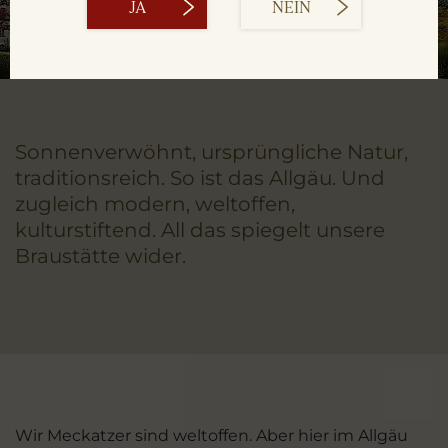
JA
NEIN
Sonnenverwöhnt, ursprüngliche Natur,
traditionsreich. So ist das Allgäu. Und
zugleich modern, weltoffen,
kulturstiftend. All das spiegelt unsere
Braustätte wider.
Wir Meckatzer sind weltoffen. Aber hier im Allgäu