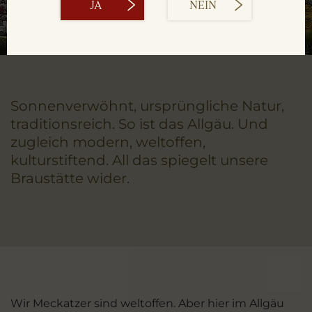
JA
NEIN
Sonnenverwöhnt, ursprüngliche Natur,
traditionsreich. So ist das Allgäu. Und
zugleich modern, weltoffen,
kulturstiftend. All das spiegelt unsere
Braustätte wider.
Wir Meckatzer sind weltoffen. Aber hier im Allgäu