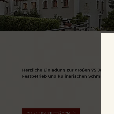
75
Herzliche Einladung zur großen 75 Jahrf
Festbetrieb und kulinarischen Schmankerl