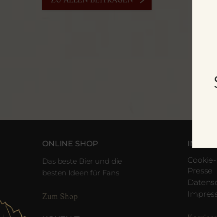
ZU ALLEN BEITRÄGEN
ONLINE SHOP
INFOR
Cookie-
Das beste Bier und die
Presse
besten Ideen für Fans
Datens
Impre
Zum Shop