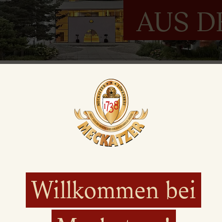
AUS D
 Jahrfeier TSV Röthenb
eier des TSV Röthenbach mit buntem Programm,
n.
Willkommen bei