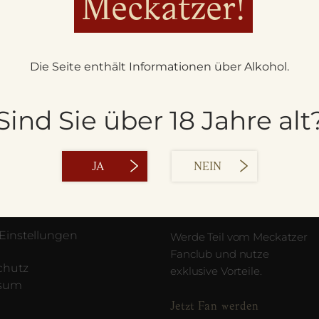
Meckatzer!
Die Seite enthält Informationen über Alkohol.
Sind Sie über 18 Jahre alt
JA
NEIN
MATION
MECKATZER FANCLUB
Einstellungen
Werde Teil vom Meckatzer
Fanclub und nutze
chutz
exklusive Vorteile.
ssum
Jetzt Fan werden